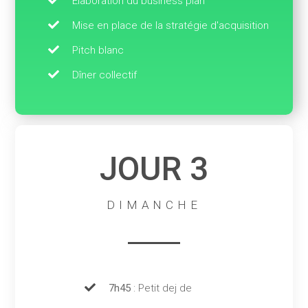
Élaboration du business plan
Mise en place de la stratégie d'acquisition
Pitch blanc
194
Dîner collectif
204
JOUR 3
DIMANCHE
214
7h45
: Petit dej de
224