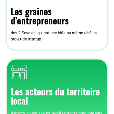
Les graines
d’entrepreneurs
des 2 Savoies, qui ont une idée ou même déjà un
projet de startup
4
14
Les acteurs du territoire
local
experts, investisseurs, représentants d’incubateurs
24