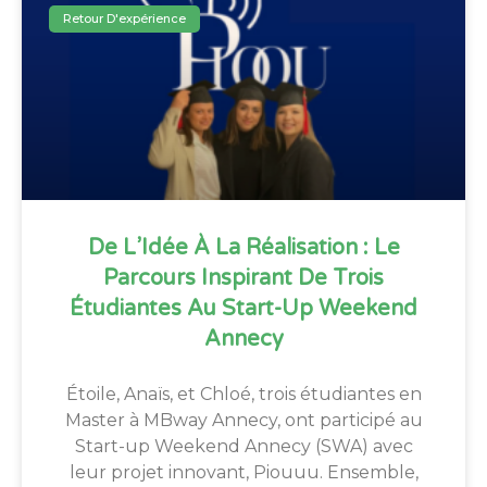
Retour D'expérience
De L’Idée À La Réalisation : Le
Parcours Inspirant De Trois
Étudiantes Au Start-Up Weekend
Annecy
Étoile, Anaïs, et Chloé, trois étudiantes en
Master à MBway Annecy, ont participé au
Start-up Weekend Annecy (SWA) avec
leur projet innovant, Piouuu. Ensemble,