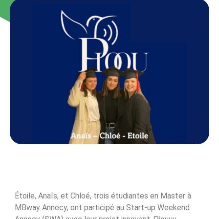
Étoile, Anaïs, et Chloé, trois étudiantes en Master à
MBway Annecy, ont participé au Start-up Weekend