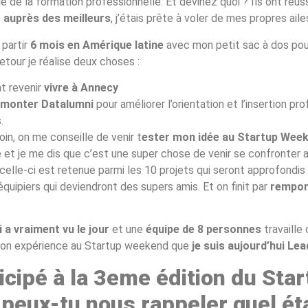
e de la formation professionnelle. Et devinez quoi ? Ils ont réus
 auprès des meilleurs
, j’étais prête à voler de mes propres aile
 partir
6 mois en Amérique latine
avec mon petit sac à dos pou
retour je réalise deux choses :
t revenir
vivre à Annecy
 monter Datalumni
pour améliorer l’orientation et l’insertion pr
.
oin, on me conseille de venir t
ester mon idée au Startup Wee
e et je me dis que c’est une super chose de venir se confronter a
celle-ci est retenue parmi les 10 projets qui seront approfondi
uipiers qui deviendront des supers amis. Et on finit par
remport
 a vraiment vu le jour
et une
équipe de 8 personnes
travaille
mon expérience au Startup weekend que
je suis aujourd’hui Le
icipé à la 3eme édition du Sta
peux-tu nous rappeler quel éta