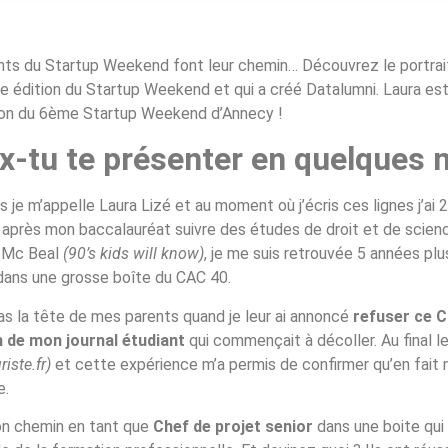
nts du Startup Weekend font leur chemin… Découvrez le portrait
ème édition du Startup Weekend et qui a créé Datalumni. Laura es
tion du 6ème Startup Weekend d’Annecy !
x-tu te présenter en quelques 
rs je m’appelle Laura Lizé et au moment où j’écris ces lignes j’ai
tie après mon baccalauréat suivre des études de droit et de scienc
y Mc Beal
(90’s kids will know)
, je me suis retrouvée 5 années plus
, dans une grosse boîte du CAC 40.
as la tête de mes parents quand je leur ai annoncé
refuser ce 
n de mon journal étudiant
qui commençait à décoller. Au final le
riste.fr)
et cette expérience m’a permis de confirmer qu’en fait 
e.
mon chemin en tant que
Chef de projet senior
dans une boite qui