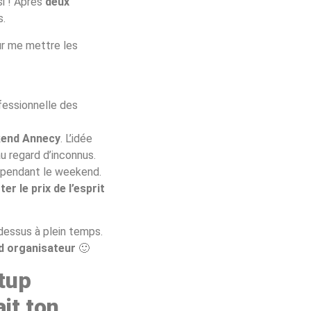
si ! Après
deux
s.
r me mettre les
ofessionnelle des
kend Annecy
. L’idée
u regard d’inconnus.
s pendant le weekend.
er le prix de l’esprit
 dessus à plein temps.
ad organisateur
🙂
rtup
it ton