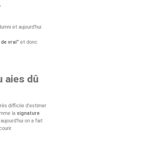
,
lumni et aujourd’hui
 de vrai”
et donc
u aies dû
très difficile d’estimer
comme la
signature
ujourd’hui on a fait
ourir.