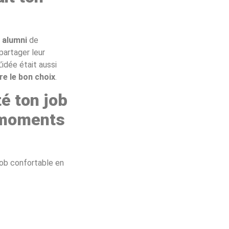
 alumni
de
partager leur
L’idée était aussi
ire le bon choix
.
té ton job
s moments
job confortable en