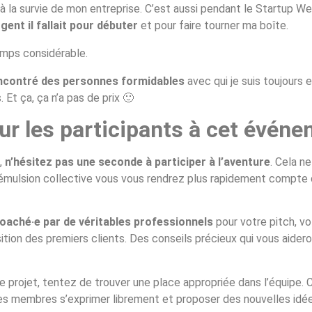
 à la survie de mon entreprise. C’est aussi pendant le Startup 
gent il fallait pour débuter
et pour faire tourner ma boîte.
emps considérable.
ncontré des personnes formidables
avec qui je suis toujours e
 Et ça, ça n’a pas de prix 🙂
r les participants à cet événe
,
n’hésitez pas une seconde à participer à l’aventure
. Cela n
’émulsion collective vous vous rendrez plus rapidement compte d
oaché·e par de véritables professionnels
pour votre pitch, vo
sition des premiers clients. Des conseils précieux qui vous aid
e projet, tentez de trouver une place appropriée dans l’équipe. 
res membres s’exprimer librement et proposer des nouvelles idée