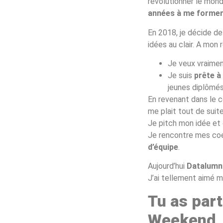
révolutionner le mond
années à me former
En 2018, je décide de
idées au clair. A mon 
Je veux vraimen
Je suis
prête à
jeunes diplômés
En revenant dans le c
me plait tout de suit
Je pitch mon idée et 
Je rencontre mes coéq
d’équipe
.
Aujourd’hui
Datalumni
J’ai tellement aimé 
Tu as part
Weekend, 