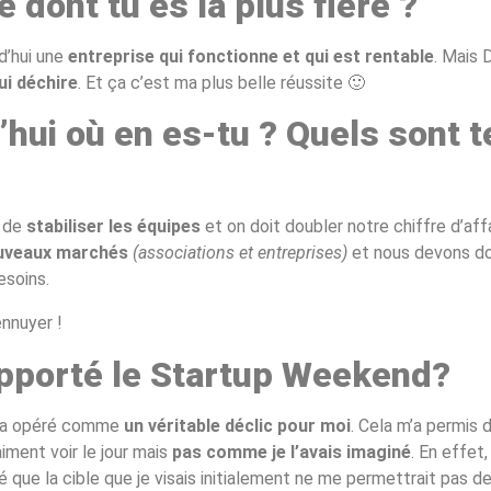
e dont tu es la plus fière ?
d’hui une
entreprise qui fonctionne et qui est rentable
. Mais 
ui déchire
. Et ça c’est ma plus belle réussite 🙂
’hui où en es-tu ? Quels sont t
e de
stabiliser les équipes
et on doit doubler notre chiffre d’affa
uveaux marchés
(associations et entreprises)
et nous devons d
esoins.
ennuyer !
apporté le Startup Weekend?
 a opéré comme
un véritable déclic pour moi
. Cela m’a permis 
iment voir le jour mais
pas comme je l’avais imaginé
. En effet
sé que la cible que je visais initialement ne me permettrait pas de 