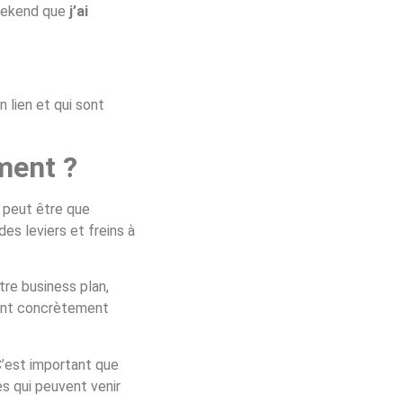
Weekend que
j’ai
n lien et qui sont
ment ?
e peut être que
es leviers et freins à
tre business plan,
eront concrètement
C’est important que
s qui peuvent venir