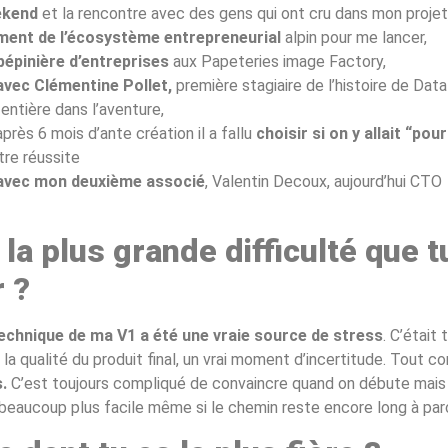
ekend
et la rencontre avec des gens qui ont cru dans mon projet
nt de l’écosystème entrepreneurial
alpin pour me lancer,
pépinière d’entreprises
aux Papeteries image Factory,
avec Clémentine Pollet,
première stagiaire de l’histoire de Data
 entière dans l’aventure,
rès 6 mois d’ante création il a fallu
choisir si on y allait “pour
tre réussite
avec mon deuxième associé
, Valentin Decoux, aujourd’hui CTO
 la plus grande difficulté que t
 ?
chnique de ma V1 a été une vraie source de stress
. C’était 
t la qualité du produit final, un vrai moment d’incertitude. Tout 
.
C’est toujours compliqué de convaincre quand on débute mais a
beaucoup plus facile même si le chemin reste encore long à parc